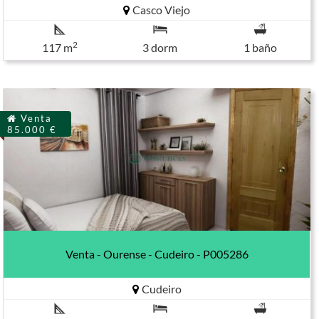
Casco Viejo
2
117 m
3 dorm
1 baño
Venta
85.000 €
Venta - Ourense - Cudeiro - P005286
Cudeiro