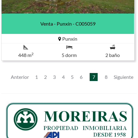
Venta - Punxín - C005059
Punxín
2
448 m
5 dorm
2 baño
Anterior
1
2
3
4
5
6
7
8
Siguiente