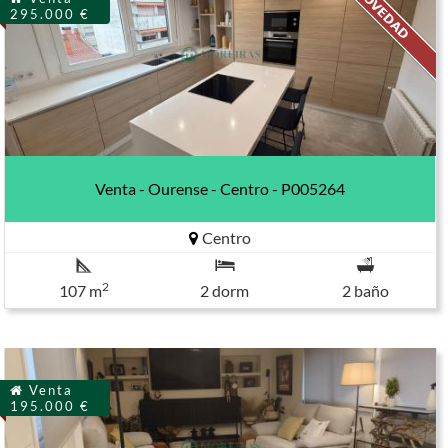
295.000 €
Venta - Ourense - Centro - P005264
Centro
2
107 m
2 dorm
2 baño
Venta
195.000 €