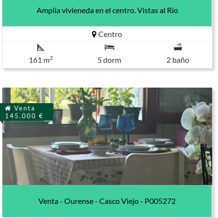
Amplia vivieneda en el centro. Vistas al Río
Centro
2
161 m
5 dorm
2 baño
Venta
145.000 €
Venta - Ourense - Casco Viejo - P005272