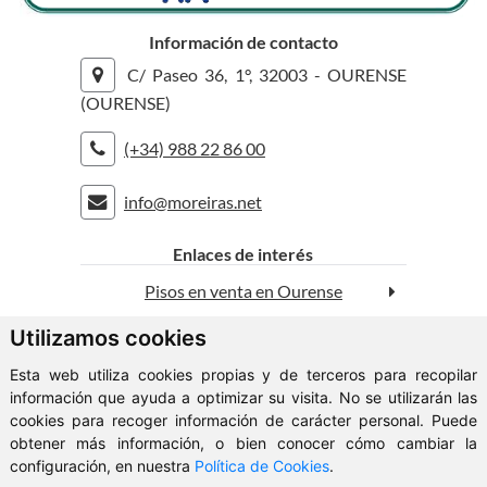
Información de contacto
C/ Paseo 36, 1°, 32003 - OURENSE
(OURENSE)
(+34) 988 22 86 00
info@moreiras.net
rolex replica
replica watches
Enlaces de interés
Pisos en venta en Ourense
Utilizamos cookies
Casas en venta en Ourense
Esta web utiliza cookies propias y de terceros para recopilar
Solares en venta en Ourense
información que ayuda a optimizar su visita. No se utilizarán las
cookies para recoger información de carácter personal. Puede
obtener más información, o bien conocer cómo cambiar la
© 2026 Moreiras Propiedad Inmobiliaria
configuración, en nuestra
Política de Cookies
.
Aviso Legal
-
Política de Privacidad
-
Política de Cookies
-