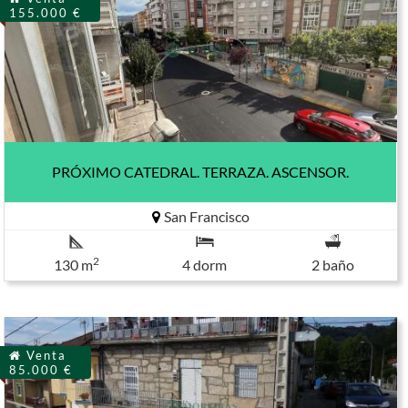
155.000 €
PRÓXIMO CATEDRAL. TERRAZA. ASCENSOR.
San Francisco
2
130 m
4 dorm
2 baño
Venta
85.000 €