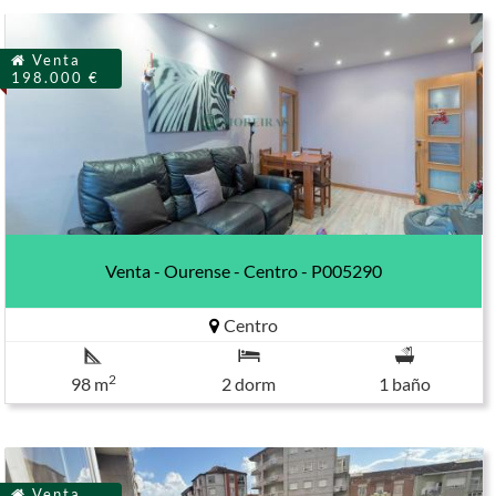
Venta
198.000 €
Venta - Ourense - Centro - P005290
Centro
2
98 m
2 dorm
1 baño
Venta