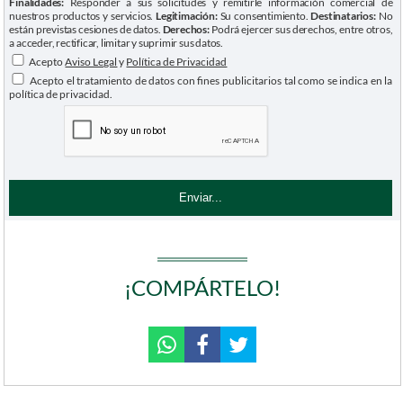
Finalidades:
Responder a sus solicitudes y remitirle información comercial de
nuestros productos y servicios.
Legitimación:
Su consentimiento.
Destinatarios:
No
están previstas cesiones de datos.
Derechos:
Podrá ejercer sus derechos, entre otros,
a acceder, rectificar, limitar y suprimir sus datos.
Acepto
Aviso Legal
y
Política de Privacidad
Acepto el tratamiento de datos con fines publicitarios tal como se indica en la
política de privacidad.
¡COMPÁRTELO!